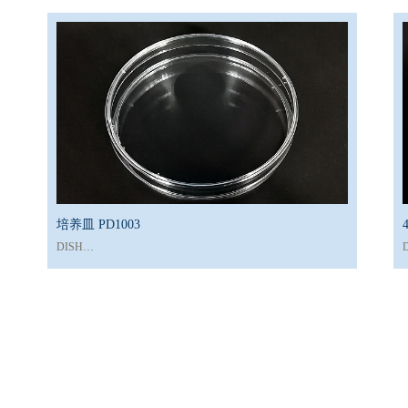
50pcs / pack × 5
D
D
培养皿 PD1003
DISH
D
catNo. PD1003
c
Size: 90mm * 15mm
S
Dishes/Sleeve: 20
D
Dishes/Box: 500
D