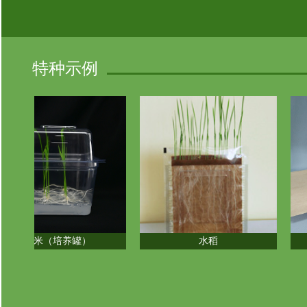
特种示例
（培养罐）
水稻
专用萌